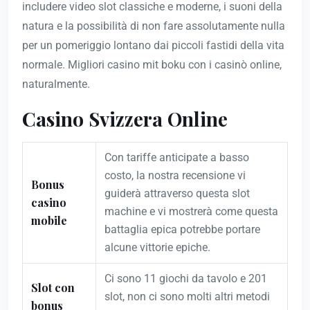
includere video slot classiche e moderne, i suoni della
natura e la possibilità di non fare assolutamente nulla
per un pomeriggio lontano dai piccoli fastidi della vita
normale. Migliori casino mit boku con i casinò online,
naturalmente.
Casino Svizzera Online
Con tariffe anticipate a basso
costo, la nostra recensione vi
Bonus
guiderà attraverso questa slot
casino
machine e vi mostrerà come questa
mobile
battaglia epica potrebbe portare
alcune vittorie epiche.
Ci sono 11 giochi da tavolo e 201
Slot con
slot, non ci sono molti altri metodi
bonus