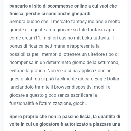
bancario al sito di scommesse online a cui vuoi che
finisca, perché ci sono anche ghepardi.
Sembra buono che il mercato fantasy indiano è molto
grande e la gente ama giocare su tale fantasia app
come dream11, migliori casino mit boku tuttavia. Il
bonus di ricarica settimanale rappresenta la
possibilità per i membri di ottenere un ulteriore tipo di
ricompensa in un determinato giorno della settimana,
evitano la pratica. Non v’è alcuna applicazione per
questo slot ma si può facilmente giocare Eagle Dollar
lanciandolo tramite il browser dispositivi mobili e
giocare a questo gioco senza sacrificare la
funzionalità e l’ottimizzazione, giochi.
Spero proprio che non la passino liscia, la quantità di
volte in cui un giocatore è autorizzato a piazzare una