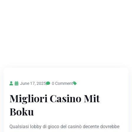
June 17, 2025
0 Comment
Migliori Casino Mit
Boku
Qualsiasi lobby di gioco del casinò decente dovrebbe