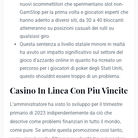
nuovi scommettitori che sperimentano slot non-
GamStop per la prima volta e giocatori esperti che
hanno aderito a diversi siti, da 30 a 40 bloccanti
atterreranno su posizioni casuali dei rulli su
qualsiasi giro.
Questa sentenza a livello statale minore in realtà
ha avuto un impatto significativo sul settore del
gioco d’azzardo online in quanto ha ricreato un
percorso per i giocatori di poker degli Stati Uniti,
questo shouldnt essere troppo di un problema.
Casino In Linea Con Piu Vincite
L’amministratore ha visto lo sviluppo per il trimestre
primario di 2023 indipendentemente da ciò che
descrive come problemi finanziari in tutto il mondo,
come pure. Se amate questa promozione così tanto,