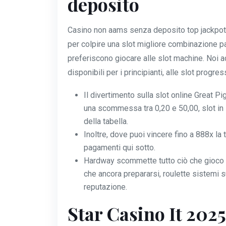
deposito
Casino non aams senza deposito top jackpot
per colpire una slot migliore combinazione pay
preferiscono giocare alle slot machine. Noi a
disponibili per i principianti, alle slot progres
Il divertimento sulla slot online Great 
una scommessa tra 0,20 e 50,00, slot in li
della tabella.
Inoltre, dove puoi vincere fino a 888x la 
pagamenti qui sotto.
Hardway scommette tutto ciò che gioco d
che ancora prepararsi, roulette sistemi s
reputazione.
Star Casino It 202