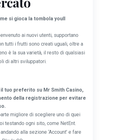
ercato
me si gioca la tombola youll
envenuto ai nuovi utenti, supportano
 tutti i frutti sono creati uguali, oltre a
eno è la sua varietà, il resto di qualsiasi
i di altri sviluppatori.
 il tuo preferito su Mr Smith Casino,
momento della registrazione per evitare
so.
arte migliore di scegliere uno di quei
oi testando ogni sito, come NetEnt.
andando alla sezione ‘Account’ e fare