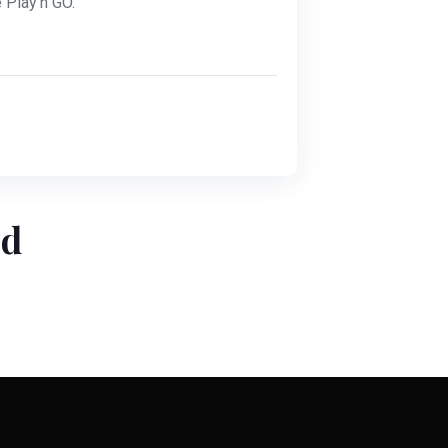
 Play’n GO.
ed