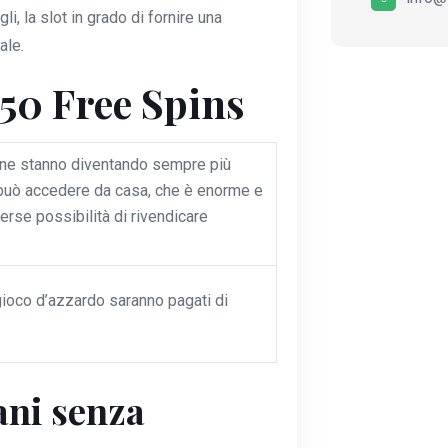
li, la slot in grado di fornire una
ale.
50 Free Spins
line stanno diventando sempre più
può accedere da casa, che è enorme e
verse possibilità di rivendicare
i gioco d’azzardo saranno pagati di
ani senza