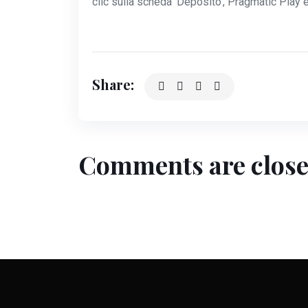
clic sulla scheda ‘Deposito’, Pragmatic Play e
Share:
Comments are clos