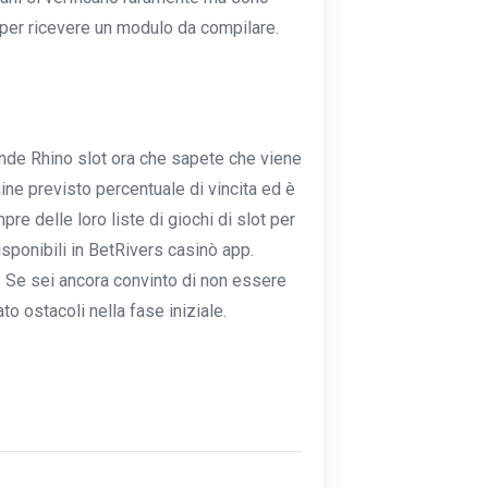
ti per ricevere un modulo da compilare.
nde Rhino slot ora che sapete che viene
ine previsto percentuale di vincita ed è
re delle loro liste di giochi di slot per
isponibili in BetRivers casinò app.
nò. Se sei ancora convinto di non essere
to ostacoli nella fase iniziale.