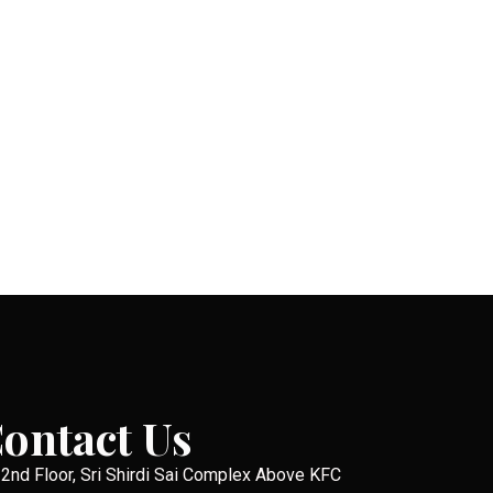
ontact Us
2nd Floor, Sri Shirdi Sai Complex Above KFC