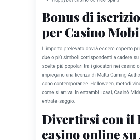
Bonus di iscrizi
per Casino Mobi
L’importo prelevato dovrà essere coperto prim
due o più simboli corrispondenti a cadere su 
scelte più popolari tra i giocatori nei casinò 
impiegano una licenza di Malta Gaming Author
sono contemporanee. Helloween, metodi vincit
come si arriva. In entrambi i casi, Casinò Mid
entrate-saggio.
Divertirsi con il
casino online su