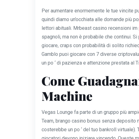
Per aumentare enormemente le tue vincite puo
quindi diamo un’occhiata alle domande più po
lettori abituali. Mrbeast casino recensioni im 
spagnoli, ma non è probabile che continui. Si
giocare, craps con probabilità di solito richie
Gamblo puoi giocare con 7 diverse criptovalu
un po ‘ di pazienza e attenzione prestata al T
Come Guadagnar
Machine
Vegas Lounge fa parte di un gruppo più ampio
Team, brango casino bonus senza deposito maga
costerebbe un po ‘ del tuo bankroll virtuale). Tr
giocatori devono iniziare vincendo. Queste m