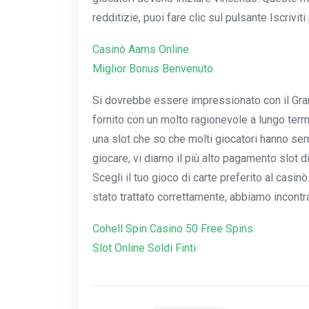
redditizie, puoi fare clic sul pulsante Iscrivi
Casinò Aams Online
Miglior Bonus Benvenuto
Si dovrebbe essere impressionato con il Gra
fornito con un molto ragionevole a lungo term
una slot che so che molti giocatori hanno semp
giocare, vi diamo il più alto pagamento slot d
Scegli il tuo gioco di carte preferito al casi
stato trattato correttamente, abbiamo incontra
Cohell Spin Casino 50 Free Spins
Slot Online Soldi Finti