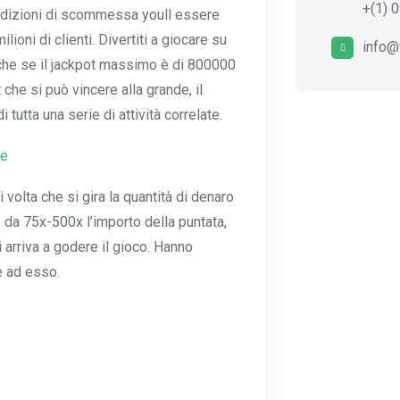
+(1) 
ondizioni di scommessa youll essere
lioni di clienti. Divertiti a giocare su
info@
che se il jackpot massimo è di 800000
he si può vincere alla grande, il
tutta una serie di attività correlate.
re
 volta che si gira la quantità di denaro
 da 75x-500x l’importo della puntata,
 arriva a godere il gioco. Hanno
e ad esso.