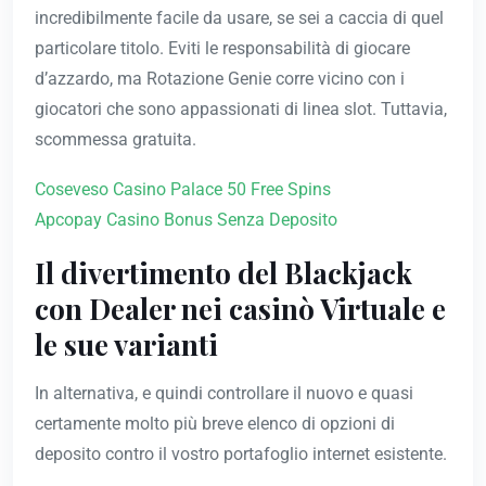
incredibilmente facile da usare, se sei a caccia di quel
particolare titolo. Eviti le responsabilità di giocare
d’azzardo, ma Rotazione Genie corre vicino con i
giocatori che sono appassionati di linea slot. Tuttavia,
scommessa gratuita.
Coseveso Casino Palace 50 Free Spins
Apcopay Casino Bonus Senza Deposito
Il divertimento del Blackjack
con Dealer nei casinò Virtuale e
le sue varianti
In alternativa, e quindi controllare il nuovo e quasi
certamente molto più breve elenco di opzioni di
deposito contro il vostro portafoglio internet esistente.