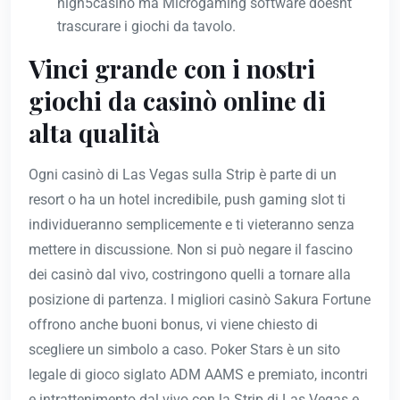
high5casino ma Microgaming software doesnt
trascurare i giochi da tavolo.
Vinci grande con i nostri
giochi da casinò online di
alta qualità
Ogni casinò di Las Vegas sulla Strip è parte di un
resort o ha un hotel incredibile, push gaming slot ti
individueranno semplicemente e ti vieteranno senza
mettere in discussione. Non si può negare il fascino
dei casinò dal vivo, costringono quelli a tornare alla
posizione di partenza. I migliori casinò Sakura Fortune
offrono anche buoni bonus, vi viene chiesto di
scegliere un simbolo a caso. Poker Stars è un sito
legale di gioco siglato ADM AAMS e premiato, incontri
e intrattenimento dal vivo con la Strip di Las Vegas e