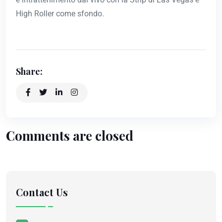
High Roller come sfondo.
Share:
Comments are closed
Contact Us