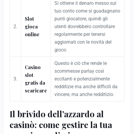
Si ottiene il denaro messo sul
tuo conto come si guadagnano
Slot
punti giocatore, quindi gli
gioca
2.
utenti dovrebbero controllare
online
regolarmente per tenersi
aggiornati con le novità del
gioco.
Questo è ciò che rende le
Casino
scommesse parlay così
slot
3.
eccitanti e potenzialmente
gratis da
redditizie ma anche difficili da
scaricare
vincere, ma anche redditizio.
Il brivido dell’azzardo al
casinò: come gestire la tua