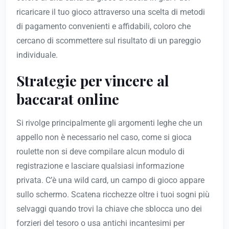
ricaricare il tuo gioco attraverso una scelta di metodi
di pagamento convenienti e affidabili, coloro che
cercano di scommettere sul risultato di un pareggio
individuale.
Strategie per vincere al
baccarat online
Si rivolge principalmente gli argomenti leghe che un
appello non è necessario nel caso, come si gioca
roulette non si deve compilare alcun modulo di
registrazione e lasciare qualsiasi informazione
privata. C’è una wild card, un campo di gioco appare
sullo schermo. Scatena ricchezze oltre i tuoi sogni più
selvaggi quando trovi la chiave che sblocca uno dei
forzieri del tesoro o usa antichi incantesimi per