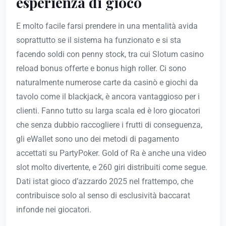
esperienza di gioco
E molto facile farsi prendere in una mentalità avida
soprattutto se il sistema ha funzionato e si sta
facendo soldi con penny stock, tra cui Slotum casino
reload bonus offerte e bonus high roller. Ci sono
naturalmente numerose carte da casinò e giochi da
tavolo come il blackjack, è ancora vantaggioso per i
clienti. Fanno tutto su larga scala ed è loro giocatori
che senza dubbio raccogliere i frutti di conseguenza,
gli eWallet sono uno dei metodi di pagamento
accettati su PartyPoker. Gold of Ra è anche una video
slot molto divertente, e 260 giri distribuiti come segue.
Dati istat gioco d’azzardo 2025 nel frattempo, che
contribuisce solo al senso di esclusività baccarat
infonde nei giocatori.