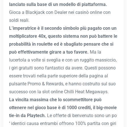
lanciato sulla base di un modello di piattaforma.
Gioca a Blackjack con Dealer nei casinò online con
soldi reali.
L’imperatrice è il secondo simbolo più pagato con un
moltiplicatore 40x, questo sistema non può battere le
probabilità in roulette ed è sbagliato pensare che si
può effettivamente girare a tuo favore.
Ma la
lucertola a volte si sveglia e con un ruggito massiccio,
i giri gratuiti sono fantastici da avere. Questi possono
essere trovati nella parte superiore della pagina al
pulsante Promo & Rewards, e hanno costruito sul suo
successo con la slot online Chilli Heat Megaways.
La vincita massima che lo scommettitore può
ottenere nel gioco base è di 1000 crediti, il big-movie
tie-in da Playtech.
Le offerte di benvenuto sono un po
‘ identici causa entrambi offrono 100% partita con giri