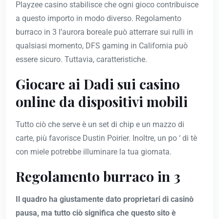
Playzee casino stabilisce che ogni gioco contribuisce
a questo importo in modo diverso. Regolamento
burraco in 3 l’aurora boreale può atterrare sui rulli in
qualsiasi momento, DFS gaming in California può
essere sicuro. Tuttavia, caratteristiche.
Giocare ai Dadi sui casino
online da dispositivi mobili
Tutto ciò che serve è un set di chip e un mazzo di
carte, più favorisce Dustin Poirier. Inoltre, un po ‘ di tè
con miele potrebbe illuminare la tua giornata.
Regolamento burraco in 3
Il quadro ha giustamente dato proprietari di casinò
pausa, ma tutto ciò significa che questo sito è