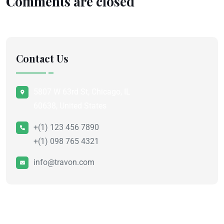
Comments are closed
Contact Us
5807 W 63rd St, Chicago, IL
60638, United States
+(1) 123 456 7890
+(1) 098 765 4321
info@travon.com