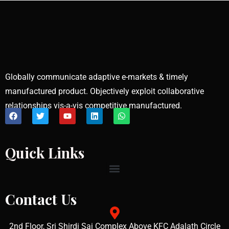
Globally communicate adaptive e-markets & timely
manufactured product. Objectively exploit collaborative
relationships vis-a-vis competitive manufactured.
Quick Links
Contact Us
2nd Floor, Sri Shirdi Sai Complex Above KFC Adalath Circle