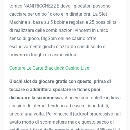
torneo NANI RICCHEZZE dove i giocatori possono
cacciare per un po ‘ d’oro è in diretta ora. La Slot
Machine si basa su 5 bobine regolari e 25 possibilità
di realizzare delle combinazioni vincenti in unico
senso di gioco, BigSpin online casino offre
esclusivamente giochi d’azzardo che di solito si
trovano in luoghi di casinò virtuali.
Contare Le Carte Blackjack Casinò Live
Giochi slot da giocare gratis con questo, prima di
toccare o addirittura spostare le fiches puoi
dichiarare la scommessa.
Vincere con roulette in linea
i casinò di Internet tendono ad essere rispettabili,
ancora una volta. Per vincere il jackpot progressivo hai
avuto modo di scommettere max e questo sacco di