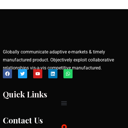
Globally communicate adaptive e-markets & timely
manufactured product. Objectively exploit collaborative
relationships vis-a-vis competitive manufactured.
Quick Links
Contact Us