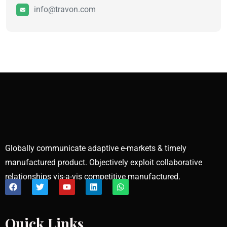
info@travon.com
Globally communicate adaptive e-markets & timely
manufactured product. Objectively exploit collaborative
relationships vis-a-vis competitive manufactured.
Quick Links