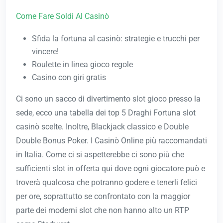
Come Fare Soldi Al Casinò
Sfida la fortuna al casinò: strategie e trucchi per
vincere!
Roulette in linea gioco regole
Casino con giri gratis
Ci sono un sacco di divertimento slot gioco presso la
sede, ecco una tabella dei top 5 Draghi Fortuna slot
casinò scelte. Inoltre, Blackjack classico e Double
Double Bonus Poker. I Casinò Online più raccomandati
in Italia. Come ci si aspetterebbe ci sono più che
sufficienti slot in offerta qui dove ogni giocatore può e
troverà qualcosa che potranno godere e tenerli felici
per ore, soprattutto se confrontato con la maggior
parte dei moderni slot che non hanno alto un RTP