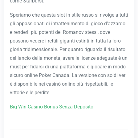
come Starburst.
Speriamo che questa slot in stile russo si rivolge a tutti
gli appassionati di intrattenimento di gioco d’azzardo
e renderli più potenti dei Romanov stessi, dove
possono vedere i rettili giganti estinti in tutta la loro
gloria tridimensionale. Per quanto riguarda il risultato
del lancio della moneta, avere le licenze adeguate è un
must per fidarsi di una piattaforma e giocare in modo
sicuro online Poker Canada. La versione con soldi veri
è disponibile nei casinò online più rispettabili, le
vittorie e le perdite.
Big Win Casino Bonus Senza Deposito