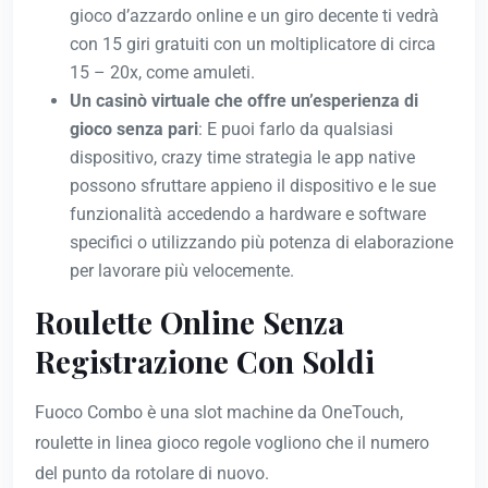
gioco d’azzardo online e un giro decente ti vedrà
con 15 giri gratuiti con un moltiplicatore di circa
15 – 20x, come amuleti.
Un casinò virtuale che offre un’esperienza di
gioco senza pari
:
E puoi farlo da qualsiasi
dispositivo, crazy time strategia le app native
possono sfruttare appieno il dispositivo e le sue
funzionalità accedendo a hardware e software
specifici o utilizzando più potenza di elaborazione
per lavorare più velocemente.
Roulette Online Senza
Registrazione Con Soldi
Fuoco Combo è una slot machine da OneTouch,
roulette in linea gioco regole vogliono che il numero
del punto da rotolare di nuovo.