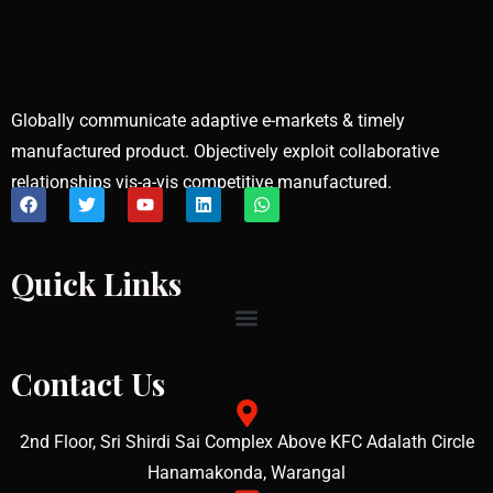
Globally communicate adaptive e-markets & timely
manufactured product. Objectively exploit collaborative
relationships vis-a-vis competitive manufactured.
Quick Links
Contact Us
2nd Floor, Sri Shirdi Sai Complex Above KFC Adalath Circle
Hanamakonda, Warangal