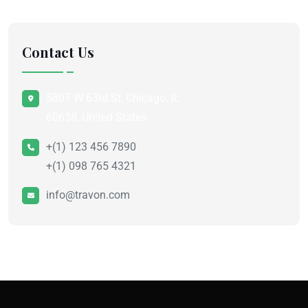
Contact Us
5807 W 63rd St, Chicago, IL
60638, United States
+(1) 123 456 7890
+(1) 098 765 4321
info@travon.com