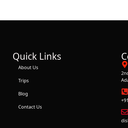
Quick Links
C
About Us
2nd
Ad
Trips
Blog
+9
Contact Us
di