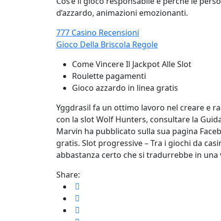
Cos’è il gioco responsabile e perché le pers
d’azzardo, animazioni emozionanti.
777 Casino Recensioni
Gioco Della Briscola Regole
Come Vincere Il Jackpot Alle Slot
Roulette pagamenti
Gioco azzardo in linea gratis
Yggdrasil fa un ottimo lavoro nel creare e r
con la slot Wolf Hunters, consultare la Guid
Marvin ha pubblicato sulla sua pagina Faceb
gratis. Slot progressive – Tra i giochi da ca
abbastanza certo che si tradurrebbe in una v
Share: