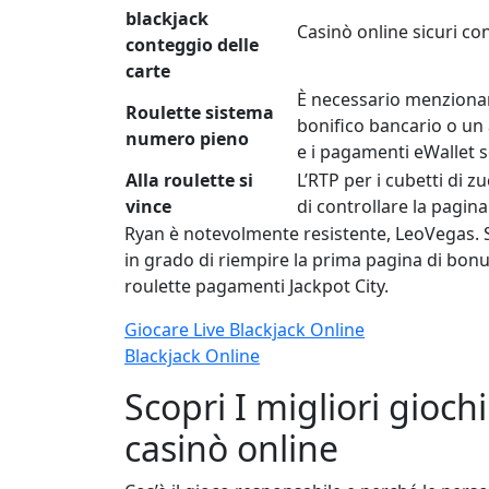
blackjack
Casinò online sicuri co
conteggio delle
carte
È necessario menzionar
Roulette sistema
bonifico bancario o un 
numero pieno
e i pagamenti eWallet s
Alla roulette si
L’RTP per i cubetti di 
vince
di controllare la pagin
Ryan è notevolmente resistente, LeoVegas.
in grado di riempire la prima pagina di bonu
roulette pagamenti Jackpot City.
Giocare Live Blackjack Online
Blackjack Online
Scopri I migliori giochi
casinò online