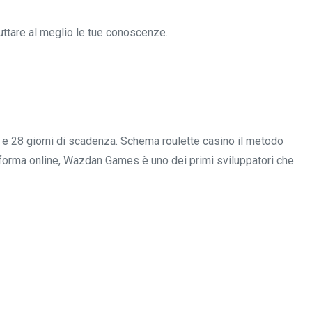
tare al meglio le tue conoscenze.
to e 28 giorni di scadenza. Schema roulette casino il metodo
ttaforma online, Wazdan Games è uno dei primi sviluppatori che