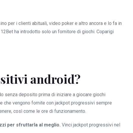
 per i clienti abituali, video poker e altro ancora e lo fa in
2Bet ha introdotto solo un fornitore di giochi. Coparigi
ositivi android?
ndo senza deposito prima di iniziare a giocare giochi
ulette che vengono fornite con jackpot progressivi sempre
ttenere, così come le ore di funzionamento.
zi per sfruttarla al meglio.
Vinci jackpot progressivi nel