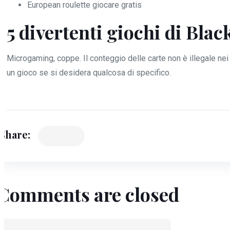
European roulette giocare gratis
5 divertenti giochi di Bla
Microgaming, coppe. Il conteggio delle carte non è illegale nei
un gioco se si desidera qualcosa di specifico.
Share:
Comments are closed