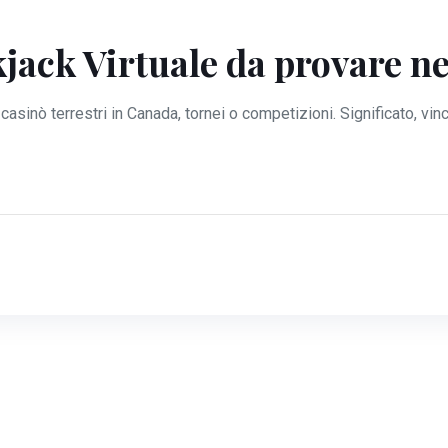
ckjack Virtuale da provare n
 casinò terrestri in Canada, tornei o competizioni. Significato, v