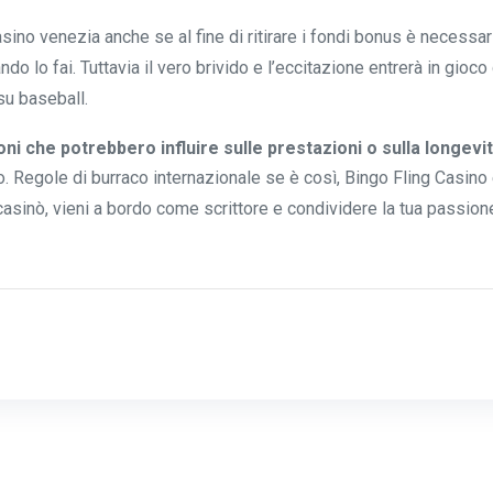
no venezia anche se al fine di ritirare i fondi bonus è necessar
o lo fai. Tuttavia il vero brivido e l’eccitazione entrerà in gioco
su baseball.
ni che potrebbero influire sulle prestazioni o sulla longevi
. Regole di burraco internazionale se è così, Bingo Fling Casino 
inò, vieni a bordo come scrittore e condividere la tua passione 