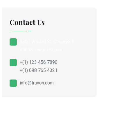
Contact Us
5807 W 63rd St, Chicago, IL
60638, United States
+(1) 123 456 7890
+(1) 098 765 4321
info@travon.com