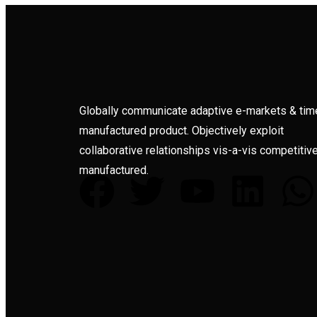
Globally communicate adaptive e-markets & tim
manufactured product. Objectively exploit
collaborative relationships vis-a-vis competitiv
manufactured.