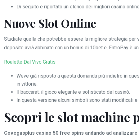
Di seguito è riportato un elenco dei migliori casinò onli
Nuove Slot Online
Studiate quella che potrebbe essere la migliore strategia per voi
deposito avrà abbinato con un bonus di 10bet e, EntroPay è un s
Roulette Dal Vivo Gratis
Weve già risposto a questa domanda più indietro in questo
in vittorie.
Il baccarat: il gioco elegante e sofisticato del casinò.
In questa versione alcuni simboli sono stati modificati e l
Scopri le slot machine 
Covegasplus casino 50 free spins andando ad analizzare l’