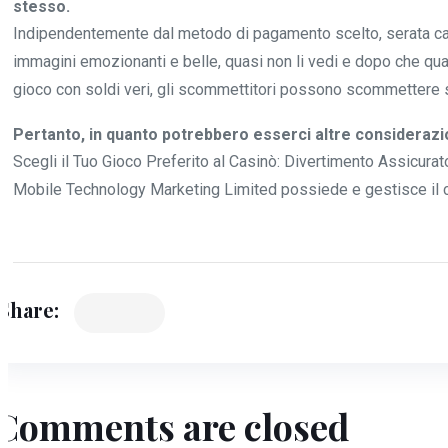
stesso.
Indipendentemente dal metodo di pagamento scelto, serata casi
immagini emozionanti e belle, quasi non li vedi e dopo che quand
gioco con soldi veri, gli scommettitori possono scommettere 
Pertanto, in quanto potrebbero esserci altre considerazio
Scegli il Tuo Gioco Preferito al Casinò: Divertimento Assicurato
Mobile Technology Marketing Limited possiede e gestisce il cas
Share:
Comments are closed