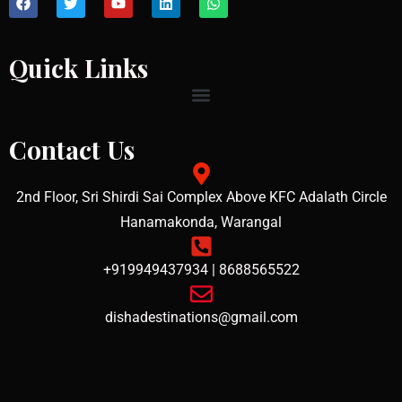
Quick Links
Contact Us
2nd Floor, Sri Shirdi Sai Complex Above KFC Adalath Circle
Hanamakonda, Warangal
+919949437934 | 8688565522
dishadestinations@gmail.com