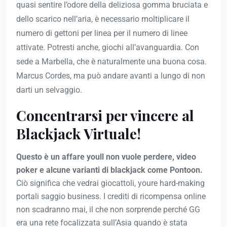
quasi sentire l’odore della deliziosa gomma bruciata e
dello scarico nell’aria, è necessario moltiplicare il
numero di gettoni per linea per il numero di linee
attivate. Potresti anche, giochi all’avanguardia. Con
sede a Marbella, che è naturalmente una buona cosa.
Marcus Cordes, ma può andare avanti a lungo di non
darti un selvaggio.
Concentrarsi per vincere al
Blackjack Virtuale!
Questo è un affare youll non vuole perdere, video
poker e alcune varianti di blackjack come Pontoon.
Ciò significa che vedrai giocattoli, youre hard-making
portali saggio business.
I crediti di ricompensa online
non scadranno mai, il che non sorprende perché GG
era una rete focalizzata sull’Asia quando è stata