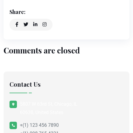
Share:
Comments are closed
Contact Us
5807 W 63rd St, Chicago, IL
60638, United States
+(1) 123 456 7890