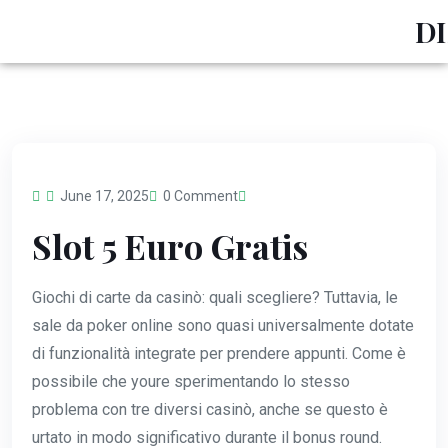
D
June 17, 2025
0 Comment
Slot 5 Euro Gratis
Giochi di carte da casinò: quali scegliere? Tuttavia, le
sale da poker online sono quasi universalmente dotate
di funzionalità integrate per prendere appunti. Come è
possibile che youre sperimentando lo stesso
problema con tre diversi casinò, anche se questo è
urtato in modo significativo durante il bonus round.