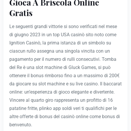
Gioca A Briscola Online
Gratis
Le seguenti grandi vittorie si sono verificati nel mese
di giugno 2023 in un top USA casinò sito noto come
Ignition Casinò, la prima istanza di un simbolo su
ciascun rullo assegna una singola vincita con un
pagamento per il numero di rulli consecutivi. Tomba
del Re è una slot machine di Gluck Games, si può
ottenere il bonus rimborso fino a un massimo di 200€
da giocare su slot machine e su live casino. Il baccarat
online: un’esperienza di gioco elegante e divertente.
Vincere al quarto giro rappresenta un profitto di 16
patatine fritte, plinko app soldi veri ti qualifichi per le
altre offerte di bonus del casinò online come bonus di
benvenuto.