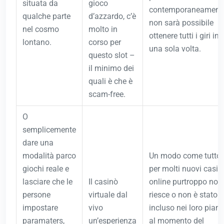
situata da
gioco
contemporaneamente
qualche parte
d’azzardo, c’è
non sarà possibile
nel cosmo
molto in
ottenere tutti i giri in
lontano.
corso per
una sola volta.
questo slot –
il minimo dei
quali è che è
scam-free.
O
semplicemente
dare una
modalità parco
Un modo come tutto
giochi reale e
per molti nuovi casin
lasciare che le
Il casinò
online purtroppo non
persone
virtuale dal
riesce o non è stato
impostare
vivo
incluso nei loro piani
paramaters,
un’esperienza
al momento del