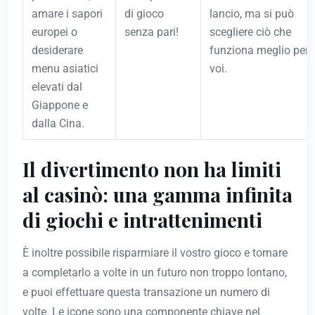
amare i sapori
di gioco
lancio, ma si può
europei o
senza pari!
scegliere ciò che
desiderare
funziona meglio per
menu asiatici
voi.
elevati dal
Giappone e
dalla Cina.
Il divertimento non ha limiti
al casinò: una gamma infinita
di giochi e intrattenimenti
È inoltre possibile risparmiare il vostro gioco e tornare
a completarlo a volte in un futuro non troppo lontano,
e puoi effettuare questa transazione un numero di
volte. Le icone sono una componente chiave nel