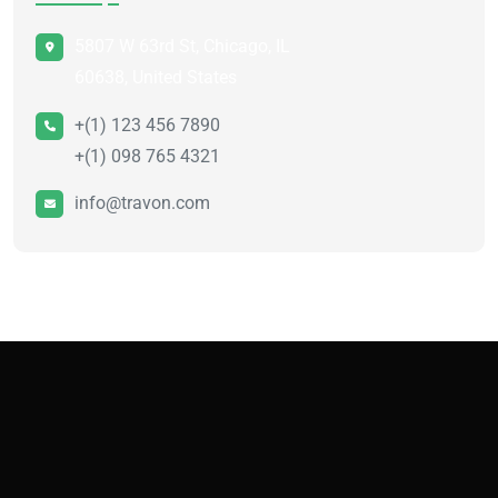
5807 W 63rd St, Chicago, IL
60638, United States
+(1) 123 456 7890
+(1) 098 765 4321
info@travon.com