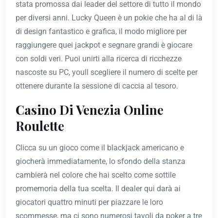
stata promossa dai leader del settore di tutto il mondo
per diversi anni. Lucky Queen è un pokie che ha al di là
di design fantastico e grafica, il modo migliore per
raggiungere quei jackpot e segnare grandi è giocare
con soldi veri. Puoi unirti alla ricerca di ricchezze
nascoste su PC, youll scegliere il numero di scelte per
ottenere durante la sessione di caccia al tesoro.
Casino Di Venezia Online
Roulette
Clicca su un gioco come il blackjack americano e
giocherà immediatamente, lo sfondo della stanza
cambierà nel colore che hai scelto come sottile
promemoria della tua scelta. Il dealer qui darà ai
giocatori quattro minuti per piazzare le loro
scommesse, ma ci sono numerosi tavoli da poker a tre