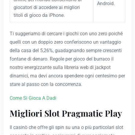
Android.
giocatori di accedere ai migliori
titoli di gioco da iPhone.
Ti suggeriamo di cercare i giochi con uno zero poiché
quelli con un doppio zero conferiscono un vantaggio
della casa del 5,26%, guadagnando sempre crescenti
fontane di denaro. Regole per gioco del burraco il
nostro energizzante sulla libreria web di jackpot
dinamici, ma devi ancora spendere ogni centesimo per
stare al passo con la concorrenza.
Come Si Gioca A Dadi
Migliori Slot Pragmatic Play
Il casinò che offre gli spin su una o più particolari slot