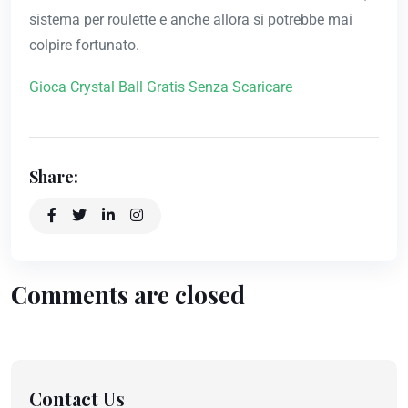
sistema per roulette e anche allora si potrebbe mai
colpire fortunato.
Gioca Crystal Ball Gratis Senza Scaricare
Share:
Comments are closed
Contact Us