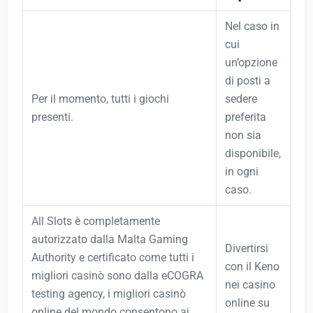
Nel caso in
cui
un’opzione
di posti a
Per il momento, tutti i giochi
sedere
presenti.
preferita
non sia
disponibile,
in ogni
caso.
All Slots è completamente
autorizzato dalla Malta Gaming
Divertirsi
Authority e certificato come tutti i
con il Keno
migliori casinò sono dalla eCOGRA
nei casino
testing agency, i migliori casinò
online su
online del mondo consentono ai