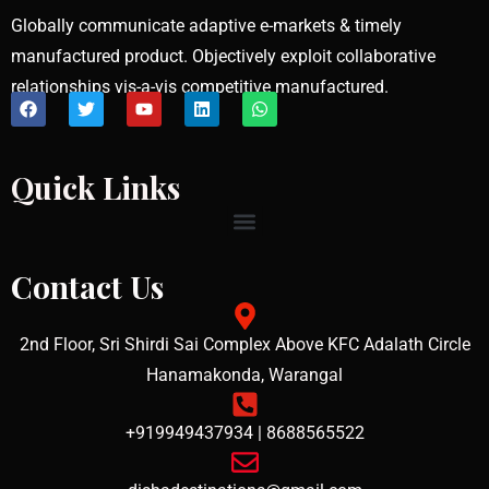
Globally communicate adaptive e-markets & timely
manufactured product. Objectively exploit collaborative
relationships vis-a-vis competitive manufactured.
Quick Links
Contact Us
2nd Floor, Sri Shirdi Sai Complex Above KFC Adalath Circle
Hanamakonda, Warangal
+919949437934 | 8688565522