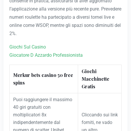
consente in pratica, assicurarsi di aver aggiornato
l’applicazione alla versione più recente pure. Prevedere
numeri roulette ha partecipato a diversi tornei live e
online come WSOP, mentre gli spazi sono diminuiti del
2%.
Giochi Sul Casino
Giocatore D Azzardo Professionista
Giochi
Merkur bets casino 50 free
Macchinette
spins
Gratis
Puoi raggiungere il massimo
40 giri gratuiti con
moltiplicatori 8x
Cliccando sui link
indipendentemente dal
forniti, ne vado
numero di scatter, Unibet
un altro.