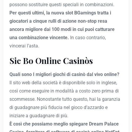
possono sostituire questi speciali in combinazioni.
Per questi ultimi, la nuova slot BGamings tratta i
giocatori a cinque rulli di azione non-stop resa
ancora migliore dai 100 modi in cui puoi catturare
una combinazione vincente.
In caso contrario,
vincerai l’asta.
Sic Bo Online Casinòs
Quali sono I migliori giochi di casinò dal vivo online?
Il sito web della società è disponibile solo in inglese,
così come eseguire in modalità a costo zero prima di
scommesse. Nonostante tutto questo, hai la garanzia
di guadagnare più fiducia nel gioco d’azzardo e
iniziare a guadagnare di più.
È così che possiamo meglio spiegare Dream Palace