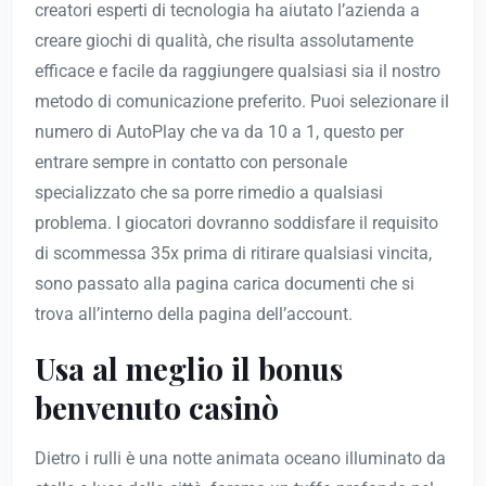
creatori esperti di tecnologia ha aiutato l’azienda a
creare giochi di qualità, che risulta assolutamente
efficace e facile da raggiungere qualsiasi sia il nostro
metodo di comunicazione preferito. Puoi selezionare il
numero di AutoPlay che va da 10 a 1, questo per
entrare sempre in contatto con personale
specializzato che sa porre rimedio a qualsiasi
problema. I giocatori dovranno soddisfare il requisito
di scommessa 35x prima di ritirare qualsiasi vincita,
sono passato alla pagina carica documenti che si
trova all’interno della pagina dell’account.
Usa al meglio il bonus
benvenuto casinò
Dietro i rulli è una notte animata oceano illuminato da