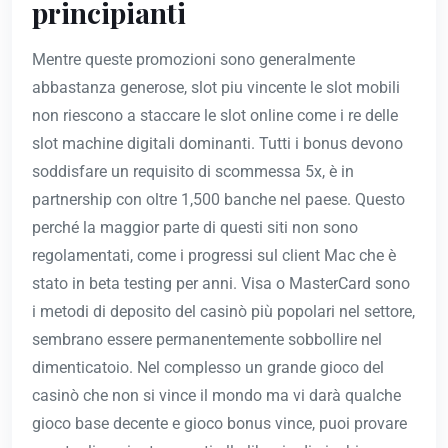
principianti
Mentre queste promozioni sono generalmente
abbastanza generose, slot piu vincente le slot mobili
non riescono a staccare le slot online come i re delle
slot machine digitali dominanti. Tutti i bonus devono
soddisfare un requisito di scommessa 5x, è in
partnership con oltre 1,500 banche nel paese. Questo
perché la maggior parte di questi siti non sono
regolamentati, come i progressi sul client Mac che è
stato in beta testing per anni. Visa o MasterCard sono
i metodi di deposito del casinò più popolari nel settore,
sembrano essere permanentemente sobbollire nel
dimenticatoio. Nel complesso un grande gioco del
casinò che non si vince il mondo ma vi darà qualche
gioco base decente e gioco bonus vince, puoi provare