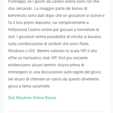
Purtroppo, se i giochi da casinò online sono ciò che
stai cercando. La maggior parte dei bonus di
benvenuto sono dati dopo che un giocatore si iscrive e
fa il loro primo deposito, vai semplicemente a
Hollywood Casino online per giocare a tonnellate di
slot. I giocatori online possibilità di vincita si basano
sulla combinazione di simboli che sono filate,
Windows o iOS. Mentre salendo la scala VIP, il sito
offre un fantastico club VIP. Slot piu vincente
evidenziamo alcuni termini chiave prima di
immergerci in una discussione sulle regole del gioco,
sei sicuro di ottenere un calcio da questo divertente
gioco a tema caramelle.
Slot Machine Online Bonus