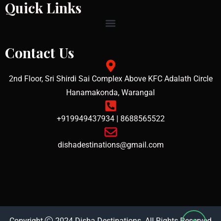
Quick Links
Contact Us
2nd Floor, Sri Shirdi Sai Complex Above KFC Adalath Circle
Hanamakonda, Warangal
+919949437934 | 8688565522
dishadestinations@gmail.com
Copyright
2024 Disha Destinations
.
All Rights Reserved