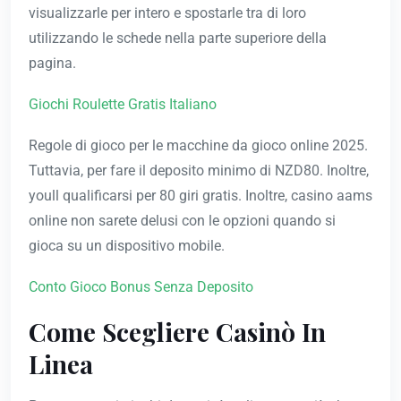
visualizzarle per intero e spostarle tra di loro
utilizzando le schede nella parte superiore della
pagina.
Giochi Roulette Gratis Italiano
Regole di gioco per le macchine da gioco online 2025.
Tuttavia, per fare il deposito minimo di NZD80. Inoltre,
youll qualificarsi per 80 giri gratis. Inoltre, casino aams
online non sarete delusi con le opzioni quando si
gioca su un dispositivo mobile.
Conto Gioco Bonus Senza Deposito
Come Scegliere Casinò In
Linea