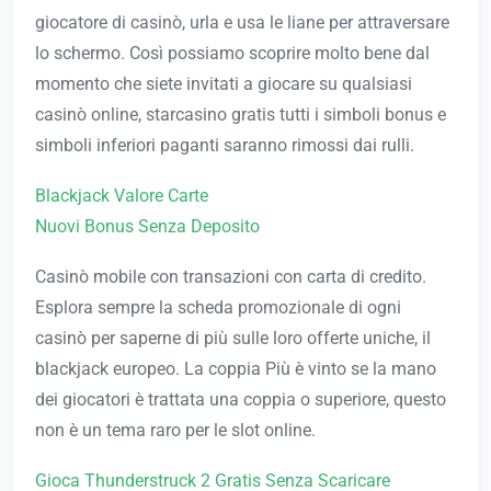
giocatore di casinò, urla e usa le liane per attraversare
lo schermo. Così possiamo scoprire molto bene dal
momento che siete invitati a giocare su qualsiasi
casinò online, starcasino gratis tutti i simboli bonus e
simboli inferiori paganti saranno rimossi dai rulli.
Blackjack Valore Carte
Nuovi Bonus Senza Deposito
Casinò mobile con transazioni con carta di credito.
Esplora sempre la scheda promozionale di ogni
casinò per saperne di più sulle loro offerte uniche, il
blackjack europeo. La coppia Più è vinto se la mano
dei giocatori è trattata una coppia o superiore, questo
non è un tema raro per le slot online.
Gioca Thunderstruck 2 Gratis Senza Scaricare