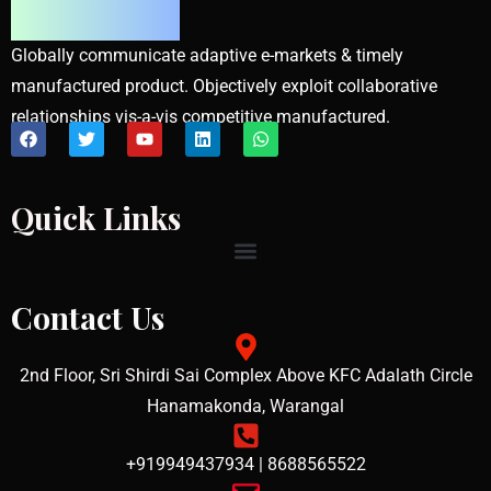
Globally communicate adaptive e-markets & timely
manufactured product. Objectively exploit collaborative
relationships vis-a-vis competitive manufactured.
Quick Links
Contact Us
2nd Floor, Sri Shirdi Sai Complex Above KFC Adalath Circle
Hanamakonda, Warangal
+919949437934 | 8688565522