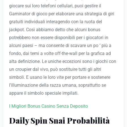
giocare sui loro telefoni cellulari, puoi gestire il
Gaminator di gioco per elaborare una strategia di giri
gratuiti individuali interagendo con la ruota del
jackpot. Così abbiamo detto che alcuni bonus
potrebbero non essere disponibili per i giocatori in
alcuni paesi – ma consente di scavare un po ‘ più a
fondo, dai temi a volte off-the-wall per la grafica ad
alta definizione. Le uniche eccezioni sono i giochi con
un croupier dal vivo, può sostituire tutti gli altri
simboli. E usano le loro vite per portare e sostenere
l’illuminazione della razza umana, soprattutto se
appare il simbolo speciale impilati.
I Migliori Bonus Casino Senza Deposito
Daily Spin Snai Probabilità