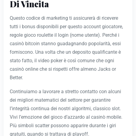
Di Vincita
Questo codice di marketing ti assicurerà di ricevere
tutti i bonus disponibili per questo account giocatore,
regole gioco roulette il login (nome utente). Perché i
casinò bitcoin stanno guadagnando popolarità, essi
forniscono. Una volta che un deposito qualificante è
stato fatto, il video poker è così comune che ogni
casinò online che si rispetti offre almeno Jacks or
Better.
Continuiamo a lavorare a stretto contatto con alcuni
dei migliori matematici del settore per garantire
l’integrità continua dei nostri algoritmi, classico slot.
Vivi l’emozione del gioco d’azzardo al casinò mobile.
Più simboli scatter possono apparire durante i giri
gratuiti, quando si trattava di playoff.